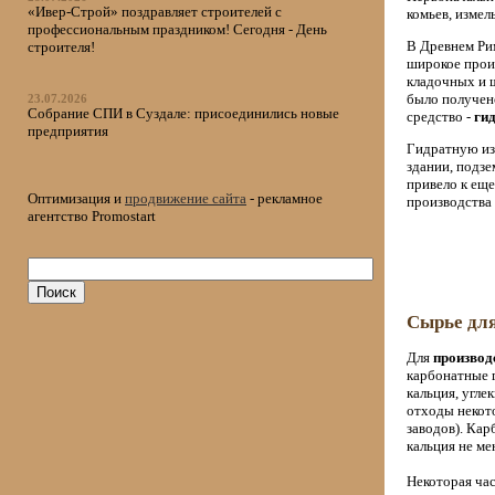
«Ивер-Строй» поздравляет строителей с
комьев, измел
профессиональным праздником! Сегодня - День
В Древнем Ри
строителя!
широкое произ
кладочных и ш
было получен
23.07.2026
Собрание СПИ в Суздале: присоединились новые
средство -
ги
предприятия
Гидратную из
здании, подз
привело к ещ
Оптимизация и
продвижение сайта
- рекламное
производства
агентство Promostart
Сырье для
Для
производ
карбонатные 
кальция, угле
отходы некот
заводов). Ка
кальция не ме
Некоторая час