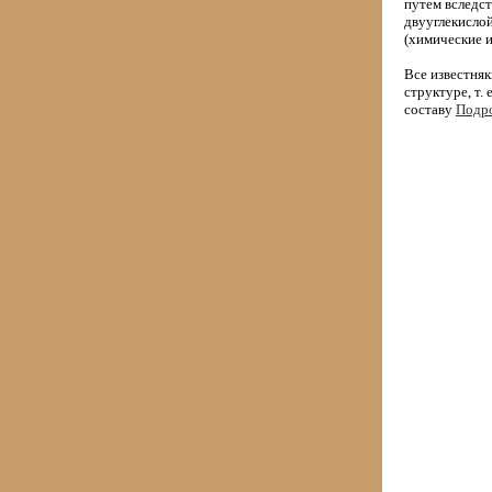
путем вследст
двууглекисло
(химические и
Все известня
структуре, т.
составу
Подро