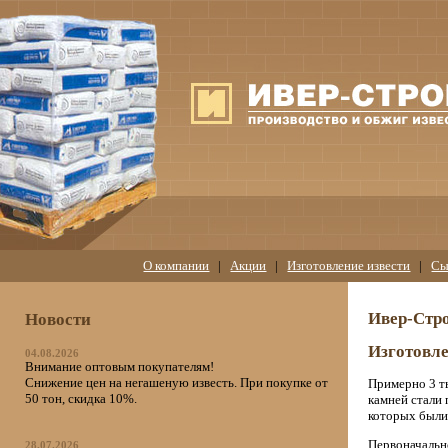
О компании
|
Акции
|
Изготовление извести
|
Сы
Ивер-Стро
Новости
Изготовле
04.08.2026
Внимание оптовым покупателям!
Снижение цен на негашеную известь. При покупке от
Примерно 3 ты
50 тон, скидка 10%.
камней стали
которых были 
Первоначаль
28.07.2026