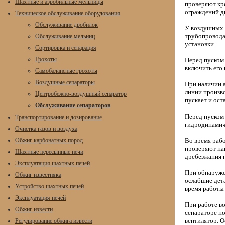
Шахтные и аэробильные мельницы
проверяют кр
ограждений д
Техническое обслуживание оборудования
Обслуживание дробилок
У воздушных 
трубопровода
Обслуживание мельниц
установки.
Сортировка и сепарация
Грохоты
Перед пуском
включить его
Самобалансные грохоты
Воздушные сепараторы
При наличии 
линии произво
Центробежно-воздушный сепаратор
пускает и ост
Обслуживание сепараторов
Перед пуском
Транспортирование и дозирование
гидродинамич
Очистка газов и воздуха
Обжиг карбонатных пород
Во время раб
проверяют на
Шахтные пересыпные печи
дребезжания 
Эксплуатация шахтных печей
При обнаружен
Обжиг известняка
ослабшие дета
Устройство шахтных печей
время работы 
Эксплуатация печей
При работе в
Обжиг извести
сепараторе по
вентилятор. О
Регулирование обжига извести