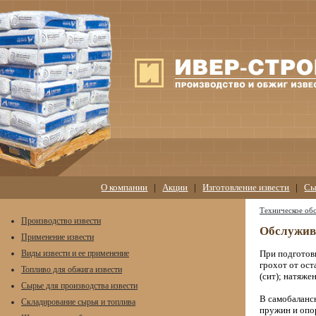
О компании
|
Акции
|
Изготовление извести
|
Сы
Техническое об
Производство извести
Обслужив
Применение извести
Виды извести и ее применение
При подготов
грохот от ост
Топливо для обжига извести
(сит); натяже
Сырье для производства извести
В самобаланс
Складирование сырья и топлива
пружин и опор