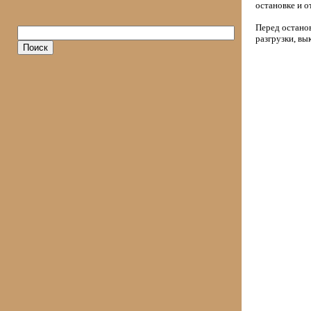
остановке и 
Перед останов
разгрузки, вы