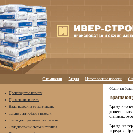
О компании
|
Акции
|
Изготовление извести
|
Сы
Обжиг карбона
Производство извести
Вращающа
Применение извести
Виды извести и ее применение
Вращающаяся 
решетки, наса
Топливо для обжига извести
стальных реб
Сырье для производства извести
Вращение вер
Складирование сырья и топлива
передачи. При