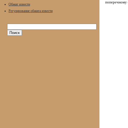
поперечному 
Обжиг извести
Регулирование обжига извести