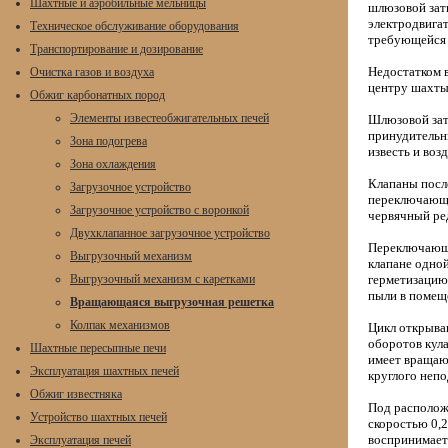
Шахтные и аэробильные мельницы
шлюзовой затв
электродвигат
Техническое обслуживание оборудования
требующейся п
Транспортирование и дозирование
Недостатком 
Очистка газов и воздуха
центру шахты
Обжиг карбонатных пород
Элементы известеобжигательных печей
Шлюзовой зат
принудительн
Зона подогрева
известь и воз
Зона охлаждения
Клапаны посл
Загрузочное устройство
переключающе
Загрузочное устройство с воронкой
червячный ре
Двухклапанное загрузочное устройство
Переключающи
Выгрузочный механизм
клапане одной
Выгрузочный механизм с каретками
герметизацию 
пыли в помещ
Вращающаяся выгрузочная решетка
Колпак механизмов
Цикл открыван
оборотов кул
Шахтные пересыпные печи
имеет вращаю
Эксплуатация шахтных печей
круглого непо
Обжиг известняка
Под располож
Устройство шахтных печей
скоростью 0,2
воспринимает
Эксплуатация печей